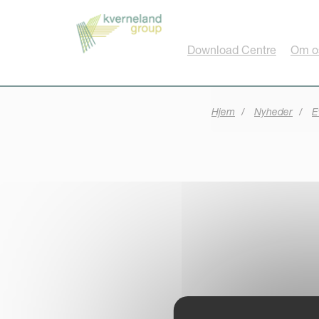
CCookie-styringspanel
Download Centre
Om o
Hjem
Nyheder
E