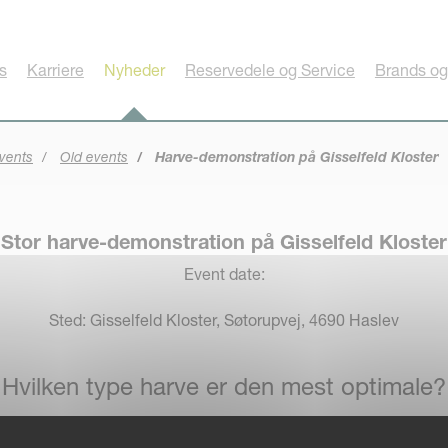
s
Karriere
Nyheder
Reservedele og Service
Brands og
vents
Old events
Harve-demonstration på Gisselfeld Kloster
Stor harve-demonstration på Gisselfeld Kloster
Event date:
Sted: Gisselfeld Kloster, Søtorupvej, 4690 Haslev
Hvilken type harve er den mest optimale?