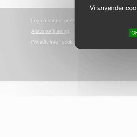
Vi anvender cook
Log på partner portalen
Ansvarserklæring
OK
Privatliv info
|
cookiepolitik
| © Kverneland AS