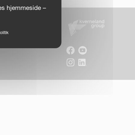
ores hjemmeside –
litik