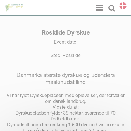
CCookie-styringspanel
Menu
Select l
Roskilde Dyrskue
Event date:
Sted: Roskilde
Danmarks største dyrskue og udendørs
maskinudstilling
Vi har fyldt Dyrskuepladsen med oplevelser, der fortæller
om dansk landbrug.
Vidste du at:
Dyrskuepladsen fylder 35 hektar, svarende til 70
fodboldbaner.
Dyreudstillingen har omkring 1.500 dyr, og hvis du skulle
hilse på dem alle, ville det tage 20 timer.