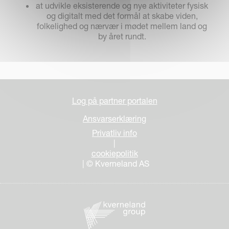
at udvikle eksisterende og nye aktiviteter fysisk
og digitalt med det formål at skabe viden,
folkelighed og nærvær i mødet mellem land og
by året rundt.
Log på partner portalen
Ansvarserklæring
Privatliv info
|
cookiepolitik
| © Kverneland AS