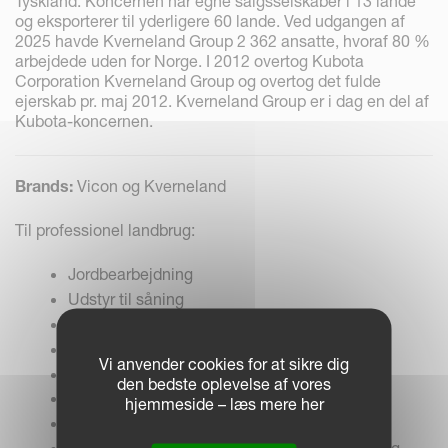
Tyskland. Koncernen har egne salgsselskaber i 13 lande
og eksporterer til yderligere 60 lande. Ved udgangen af
2025 havde Kverneland Group 2 362 ansatte, hvoraf 80 %
arbejdede uden for Norge. I 2012 overtog Kubota
Corporation Kverneland Group og overtog det fulde
ejerskab pr. maj 2012. Kverneland Group er i dag en del af
Kubota-koncernen.
Brands:
Vicon og Kverneland
Til professionel landbrug:
Jordbearbejdning
Udstyr til såning
Foderudstyr
Udstyr til fodring
Vi anvender cookies for at sikre dig
Udstyr til baller og indpakning
den bedste oplevelse af vores
Gødningsspredere
hjemmeside – læs mere her
Sprøjter
Elektroniske løsninger til landbrugstraktorer og