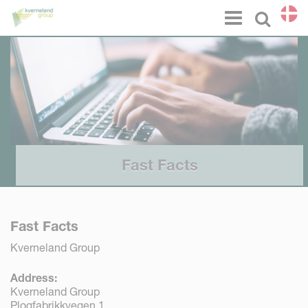
CCookie-styringspanel
Menu
Select l
Fast Facts
Fast Facts
Kverneland Group
Address:
Kverneland Group
Plogfabrikkvegen 1