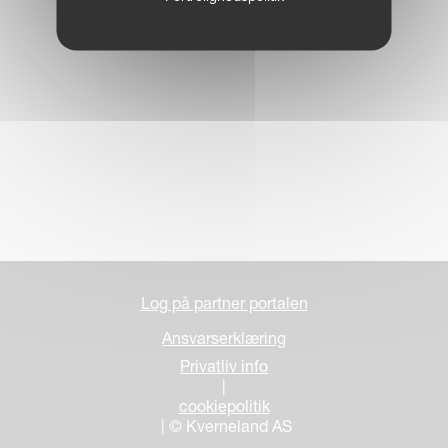
Log på partner portalen
Ansvarserklæring
Privatliv info
|
cookiepolitik
| © Kverneland AS