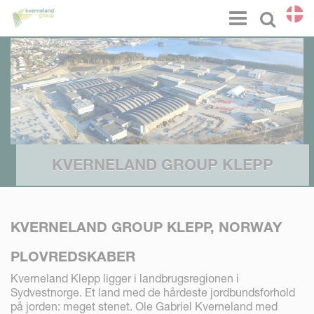
CCookie-styringspanel
Menu
Select l
KVERNELAND GROUP KLEPP
KVERNELAND GROUP KLEPP, NORWAY
PLOVREDSKABER
Kverneland Klepp ligger i landbrugsregionen i
Sydvestnorge. Et land med de hårdeste jordbundsforhold
på jorden: meget stenet. Ole Gabriel Kverneland med