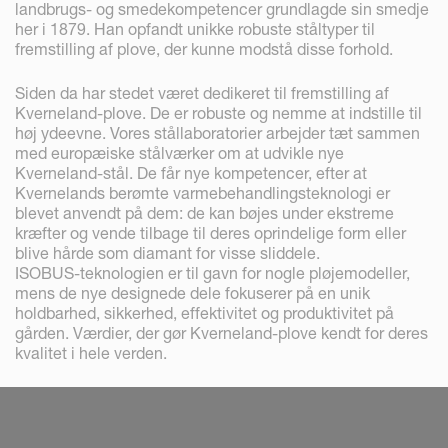
landbrugs- og smedekompetencer grundlagde sin smedje
her i 1879. Han opfandt unikke robuste ståltyper til
fremstilling af plove, der kunne modstå disse forhold.
Siden da har stedet været dedikeret til fremstilling af
Kverneland-plove. De er robuste og nemme at indstille til
høj ydeevne. Vores stållaboratorier arbejder tæt sammen
med europæiske stålværker om at udvikle nye
Kverneland-stål. De får nye kompetencer, efter at
Kvernelands berømte varmebehandlingsteknologi er
blevet anvendt på dem: de kan bøjes under ekstreme
kræfter og vende tilbage til deres oprindelige form eller
blive hårde som diamant for visse sliddele.
ISOBUS-teknologien er til gavn for nogle pløjemodeller,
mens de nye designede dele fokuserer på en unik
holdbarhed, sikkerhed, effektivitet og produktivitet på
gården. Værdier, der gør Kverneland-plove kendt for deres
kvalitet i hele verden.