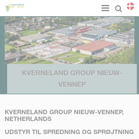
CCookie-styringspanel
Menu
Select l
KVERNELAND GROUP NIEUW-
VENNEP
KVERNELAND GROUP NIEUW-VENNEP,
NETHERLANDS
UDSTYR TIL SPREDNING OG SPRØJTNING