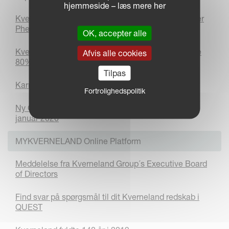
hjemmeside – læs mere her
Kverneland Group og Kubota Corporation overtager
Phenix Agrosystem
OK, accepter alle
Kverneland Group and Kubota Corporation acquire
Afvis alle cookies
80% of the shares in ROC
Tilpas
Karrieremuligheder forude !
Fortrolighedspolitik
Ny CEO & President hos Kverneland Group pr. 1.
januar 2020
MYKVERNELAND Online Platform
Meddelelse fra Kverneland Group´s Executive Board
of Directors
Find svar på spørgsmål til dit Kverneland redskab i
QUEST