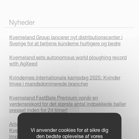
Nyheder
Kverneland Group lancerer nyt distributionscenter i
Sverige for at betjene kunderne hurtigere og bedre
Kverneland sets autonomous world ploughing record
with AgXeed
Kvindernes internationale kampdag 2025: Kvinder
trives i mandsdominerede brancher
Kverneland FastBale Premium opnår en
verdensrekord for det største antal indpakkede baller
presset inden for 24 timer!
Arild Gjerde - udnævnt til Præsident & CEO
Vi anvender cookies for at sikre dig
Kverneland Group and the Kubota Business Unit
den bedste oplevelse af vores
Implements in Europe.