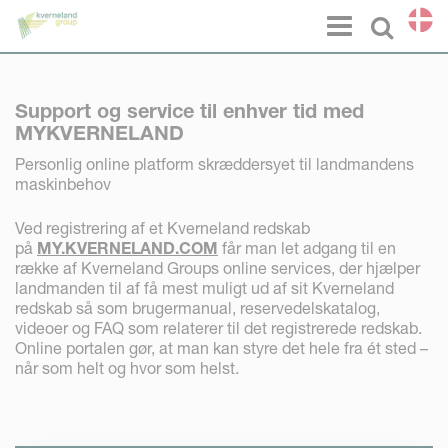
CCookie-styringspanel
Menu
Select l
Support og service til enhver tid med
MYKVERNELAND
Personlig online platform skræddersyet til landmandens
maskinbehov
Ved registrering af et Kverneland redskab
på
MY.KVERNELAND.COM
får man let adgang til en
række af Kverneland Groups online services, der hjælper
landmanden til af få mest muligt ud af sit Kverneland
redskab så som brugermanual, reservedelskatalog,
videoer og FAQ som relaterer til det registrerede redskab.
Online portalen gør, at man kan styre det hele fra ét sted –
når som helt og hvor som helst.