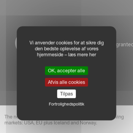
Vi anvender cookies for at sikre dig
den bedste oplevelse af vores
hjemmeside – læs mere her
OK, accepter alle
Afvis alle cookies
Tilpas
Fortrolighedspolitik
The new IsoMatch Wireless is only certified for following
markets: USA, EU plus Iceland and Norway.