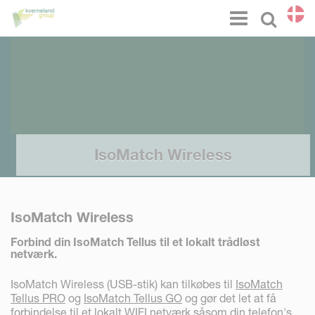
CCookie-styringspanel
Menu
Select l
IsoMatch Wireless
IsoMatch Wireless
Forbind din IsoMatch Tellus til et lokalt trådløst
netværk.
IsoMatch Wireless (USB-stik) kan tilkøbes til
IsoMatch
Tellus PRO
og
IsoMatch Tellus GO
og gør det let at få
forbindelse til et lokalt WIFI netværk såsom din telefon's